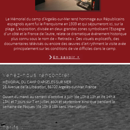
Le Mémorial du camp d’Argelès-sur-Mer rend hommage aux Républicains
espagnols ayant fui le Franquisme en 1939 et qui séjourneront ici, sur la
plage. L’exposition, divisée en deux grandes zones symbolisant l’Espagne
d’un côté et la France de l’autre, relate ce dramatique événement historique
plus connu sous le nom de « Retirada ». Des visuels explicatifs, des
documentaires télévisés ou encore des œuvres d’art rythment la visite axée
principalement sur les conditions de vie difficiles dans le camp.
En savoir +
Venez-nous rencontrer :
MÉMORIAL DU CAMP D'ARGELES SUR MER
26 Avenue de la Libération, 66700 Argelès-sur-Mer, France
Ouvert du mardi au samedi d'octobre à juin (
de 10h à 13h et de 14h à
18h)
et 7 jours sur 7 en juillet, août et septembre
ainsi que pendant la
semaine de Pâques (d
e 10h à 18h sans interruption)
.
Tarifs :