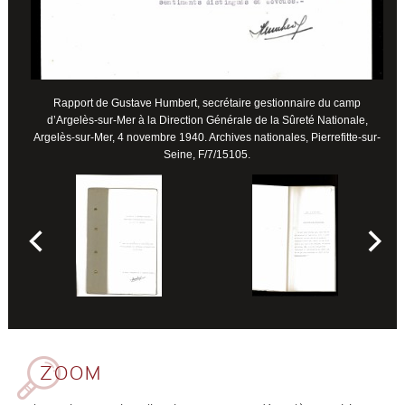
Rapport de Gustave Humbert, secrétaire gestionnaire du camp
d’Argelès-sur-Mer à la Direction Générale de la Sûreté Nationale,
Argelès-sur-Mer, 4 novembre 1940. Archives nationales, Pierrefitte-sur-
Seine, F/7/15105.
ZOOM