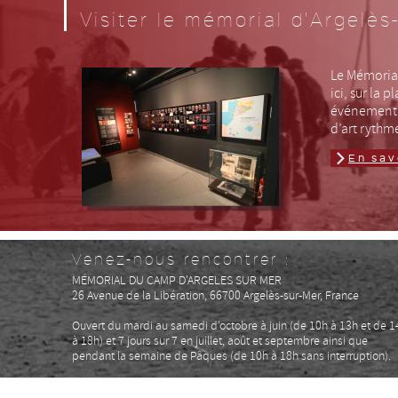
Visiter le mémorial d'Argelès
Le Mémorial
ici, sur la
événement h
d’art rythme
En sav
Venez-nous rencontrer :
MÉMORIAL DU CAMP D'ARGELES SUR MER
26 Avenue de la Libération, 66700 Argelès-sur-Mer, France
Ouvert du mardi au samedi d'octobre à juin (
de 10h à 13h et de 1
à 18h)
et 7 jours sur 7 en juillet, août et septembre
ainsi que
pendant la semaine de Pâques (d
e 10h à 18h sans interruption)
.