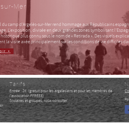
-sur-Mer
 du camp d’Argelès-sur-Mer rend hommage aux Républicains espagnol
 plage. L’exposition, divisée en deux grandes zones symbolisant l’Espag
istorique plus connu sous le nom de « Retirada ». Des visuels explic
nt la visite axée principalement sur les conditions de vie difficiles d
oir +
Tarifs :
N
Entrée : 2€ (gratuit pour les argelesiens et pour les membres de
Co
l'association FFREEE)
Pa
Scolaires et groupes, nous consulter.
4h