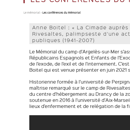
enfants
du camp
Témoignages
Témoignages
Témoignages
Témoignages
Témoignages
Documents
Documents
Le mémorial
Les conférences du Mémorial
Témoignages
Anne Boitel : « La Cimade auprès
Rivesaltes, palimpseste d'une ac
publiques (1941-2007)
Le Mémorial du camp d’Argelès-sur-Mer s’asso
Républicains Espagnols et Enfants de l’Exod
de l’exode, de l’exil et de l’internement. C’e
Boitel qui est venue présenter en juin 2021
Historienne formée à l’université de Perpign
maîtrise remarqué sur le camp de Rivesaltes
du centre d'hébergement au Drancy de la zon
soutenue en 2016 à l’université d’Aix-Marsei
lieux d’enfermement et de relégation de la 