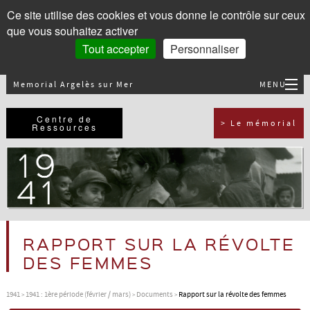
Panneau de gestion des cookies
Ce site utilise des cookies et vous donne le contrôle sur ceux
que vous souhaitez activer
Tout accepter
Personnaliser
Memorial Argelès sur Mer
MENU
Accueil
Centre de
> Le mémorial
Ressources
1939
1940
1941
RAPPORT SUR LA RÉVOLTE
DES FEMMES
1942
1941
1941 : 1ère période (février / mars)
Documents
Rapport sur la révolte des femmes