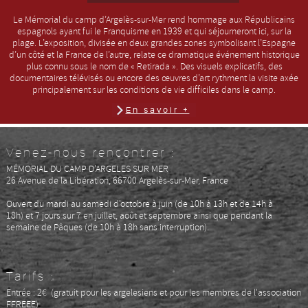
Le Mémorial du camp d’Argelès-sur-Mer rend hommage aux Républicains
espagnols ayant fui le Franquisme en 1939 et qui séjourneront ici, sur la
plage. L’exposition, divisée en deux grandes zones symbolisant l’Espagne
d’un côté et la France de l’autre, relate ce dramatique événement historique
plus connu sous le nom de « Retirada ». Des visuels explicatifs, des
documentaires télévisés ou encore des œuvres d’art rythment la visite axée
principalement sur les conditions de vie difficiles dans le camp.
En savoir +
Venez-nous rencontrer :
MÉMORIAL DU CAMP D'ARGELES SUR MER
26 Avenue de la Libération, 66700 Argelès-sur-Mer, France
Ouvert du mardi au samedi d'octobre à juin (
de 10h à 13h et de 14h à
18h)
et 7 jours sur 7 en juillet, août et septembre
ainsi que pendant la
semaine de Pâques (d
e 10h à 18h sans interruption)
.
Tarifs :
Entrée : 2€ (gratuit pour les argelesiens et pour les membres de l'association
FFREEE)